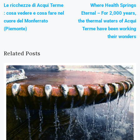
Le ricchezze di Acqui Terme
Where Health Springs
: cosa vedere e cosa fare nel
Eternal – For 2,000 years,
cuore del Monferrato
the thermal waters of Acqui
(Piemonte)
Terme have been working
their wonders
Related Posts