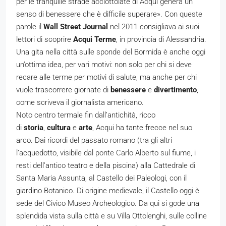
per le tranquille strade acciottolate di Acqui genera un
senso di benessere che è difficile superare». Con queste
parole il
Wall Street Journal
nel 2011 consigliava ai suoi
lettori di scoprire
Acqui Terme
, in provincia di Alessandria.
Una gita nella città sulle sponde del Bormida è anche oggi
un’ottima idea, per vari motivi: non solo per chi si deve
recare alle terme per motivi di salute, ma anche per chi
vuole trascorrere giornate di
benessere
e
divertimento
,
come scriveva il giornalista americano.
Noto centro termale fin dall’antichità, ricco
di
storia
,
cultura
e
arte
, Acqui ha tante frecce nel suo
arco. Dai ricordi del passato romano (tra gli altri
l’acquedotto, visibile dal ponte Carlo Alberto sul fiume, i
resti dell’antico teatro e della piscina) alla Cattedrale di
Santa Maria Assunta, al Castello dei Paleologi, con il
giardino Botanico. Di origine medievale, il Castello oggi è
sede del Civico Museo Archeologico. Da qui si gode una
splendida vista sulla città e su Villa Ottolenghi, sulle colline