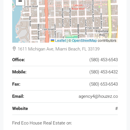
−
Leaflet
|
©
OpenStreetMap
contributors
1611 Michigan Ave, Miami Beach, FL 33139
Office:
(580) 453-6543
Mobile:
(580) 453-6432
Fax:
(580) 653-6543
Email:
agency4@houzez.co
Website
#
Find Eco House Real Estate on: