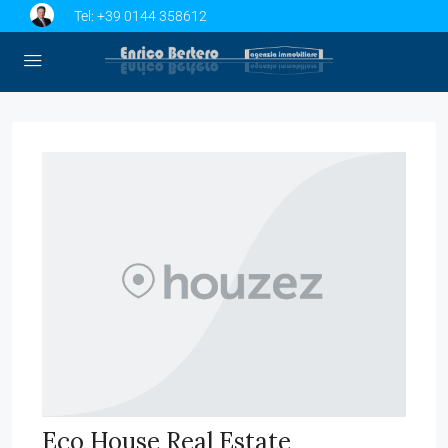
Tel:
+39 0144 358612
Eco House Real Estate