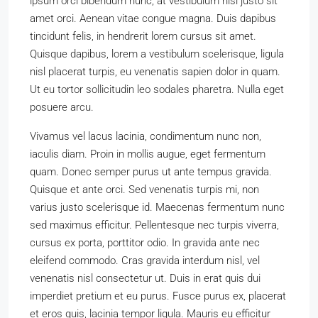
ipsum orci bibendum nunc, at vestibulum nisl justo sit
amet orci. Aenean vitae congue magna. Duis dapibus
tincidunt felis, in hendrerit lorem cursus sit amet.
Quisque dapibus, lorem a vestibulum scelerisque, ligula
nisl placerat turpis, eu venenatis sapien dolor in quam.
Ut eu tortor sollicitudin leo sodales pharetra. Nulla eget
posuere arcu.
Vivamus vel lacus lacinia, condimentum nunc non,
iaculis diam. Proin in mollis augue, eget fermentum
quam. Donec semper purus ut ante tempus gravida.
Quisque et ante orci. Sed venenatis turpis mi, non
varius justo scelerisque id. Maecenas fermentum nunc
sed maximus efficitur. Pellentesque nec turpis viverra,
cursus ex porta, porttitor odio. In gravida ante nec
eleifend commodo. Cras gravida interdum nisl, vel
venenatis nisl consectetur ut. Duis in erat quis dui
imperdiet pretium et eu purus. Fusce purus ex, placerat
et eros quis, lacinia tempor ligula. Mauris eu efficitur