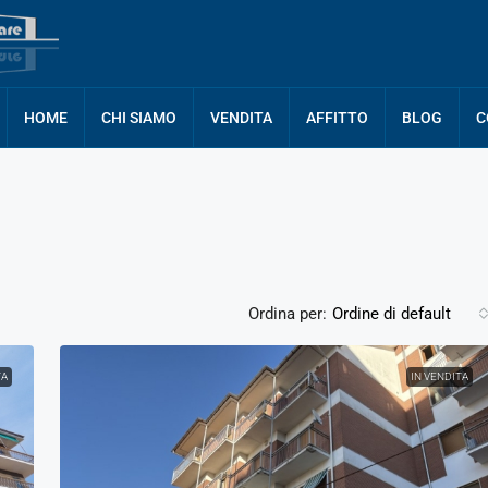
HOME
CHI SIAMO
VENDITA
AFFITTO
BLOG
C
Ordina per:
Ordine di default
TA
IN VENDITA