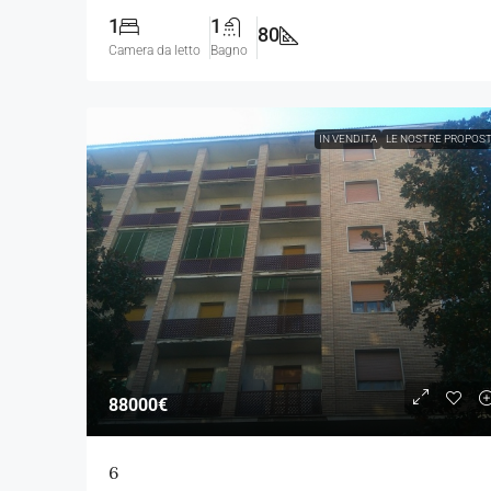
1
1
80
Camera da letto
Bagno
IN VENDITA
LE NOSTRE PROPOS
88000€
6