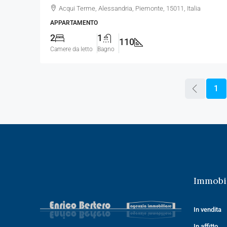
Acqui Terme, Alessandria, Piemonte, 15011, Italia
APPARTAMENTO
2
1
110
Camere da letto
Bagno
1
Immobil
In vendita
In affitto