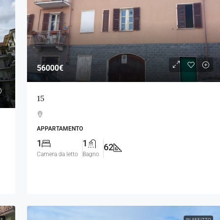
56000€
15
APPARTAMENTO
1
1
62
Camera da letto
Bagno
TE
IN AFFITTO