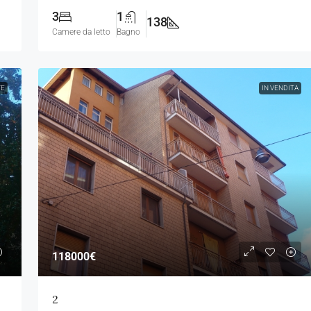
3
1
138
Camere da letto
Bagno
TE
IN VENDITA
118000€
2