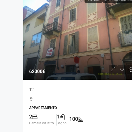
62000€
12
APPARTAMENTO
2
1
100
Camere da letto
Bagno