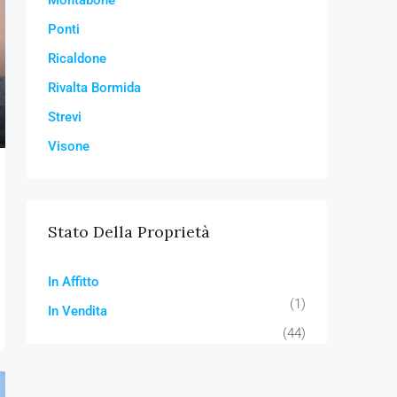
Montabone
Ponti
Ricaldone
Rivalta Bormida
Strevi
Visone
Stato Della Proprietà
In Affitto
(1)
In Vendita
(44)