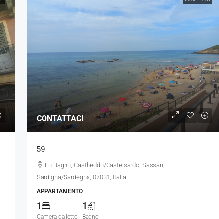
CONTATTACI
59
Lu Bagnu, Castheddu/Castelsardo, Sassari,
Sardigna/Sardegna, 07031, Italia
APPARTAMENTO
1
1
Camera da letto
Bagno