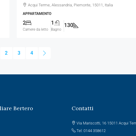
Acqui Terme, Alessandria, Piemonte, 15011, Italia
APPARTAMENTO
2
1
130
Camere da letto
Bagno
2
3
4
iare Bertero
Contatti
Via Mariscotti, 16 15011 Acqui Te
Tel: 0144 358612