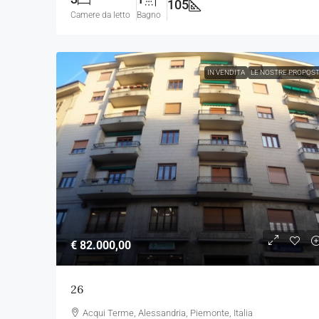
105
Camere da letto
Bagno
IN VENDITA
LE NOSTRE PROPOS
€ 82.000,00
26
Acqui Terme, Alessandria, Piemonte, Italia