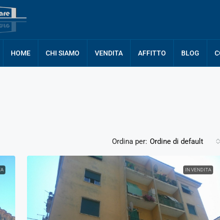
HOME
CHI SIAMO
VENDITA
AFFITTO
BLOG
C
Ordina per:
Ordine di default
TA
IN VENDITA