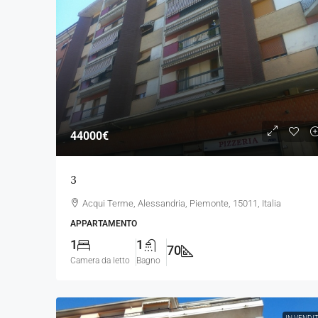
44000€
3
Acqui Terme, Alessandria, Piemonte, 15011, Italia
APPARTAMENTO
1
1
70
Camera da letto
Bagno
IN VENDI