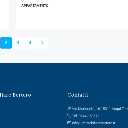
APPARTAMENTO
2
3
4
iare Bertero
Contatti
Via Mariscotti, 16 15011 Acqui Te
Tel: 0144 358612
info@immobiliarebertero.it