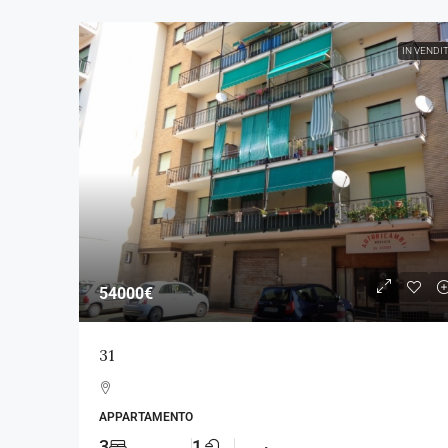
IN VENDI
54000€
31
APPARTAMENTO
3
1