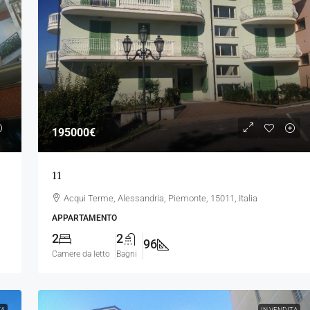
195000€
11
Acqui Terme, Alessandria, Piemonte, 15011, Italia
APPARTAMENTO
2
2
96
Camere da letto
Bagni
TA
IN VENDITA