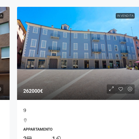
TA
IN VENDITA
262000€
9
APPARTAMENTO
2
1