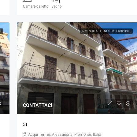
Camere da letto
Bagno
TE
IN VENDITA
LE NOSTRE PROPOSTE
CONTATTACI
51
Acqui Terme, Alessandria, Piemonte, Italia