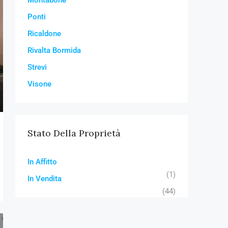
Montabone
Ponti
Ricaldone
Rivalta Bormida
Strevi
Visone
Stato Della Proprietà
In Affitto
(1)
In Vendita
(44)