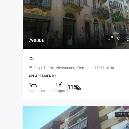
79000€
28
Acqui Terme, Alessandria, Piemonte, 15011, Italia
APPARTAMENTO
1
1
115
Camera da letto
Bagno
IN VENDI