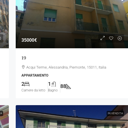
35000€
19
Acqui Terme, Alessandria, Piemonte, 15011, Italia
APPARTAMENTO
2
1
88
Camere da letto
Bagno
TA
IN VENDITA