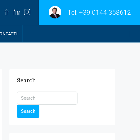
Tel:
+39 0144 358612
ONTATTI
Search
Search