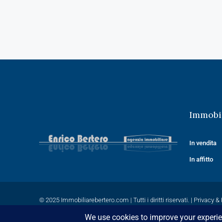
Immobil
In vendita
In affitto
© 2025
Immobiliarebertero.com
| Tutti i diritti riservati. |
Privacy & 