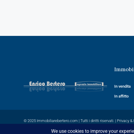
Immobil
In vendita
In affitto
© 2025
Immobiliarebertero.com
| Tutti i diritti riservati. |
Privacy & 