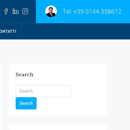
Tel:
+39 0144 358612
ONTATTI
Search
Search