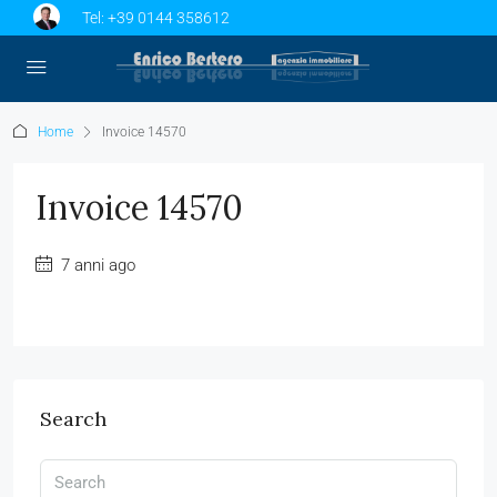
Tel:
+39 0144 358612
Home
Invoice 14570
Invoice 14570
7 anni ago
Search