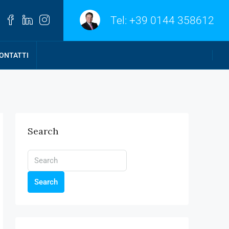
Tel:
+39 0144 358612
ONTATTI
Search
Search