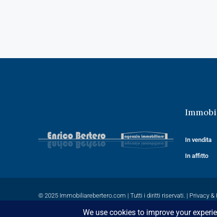
Immobil
In vendita
In affitto
© 2025
Immobiliarebertero.com
| Tutti i diritti riservati. |
Privacy & 